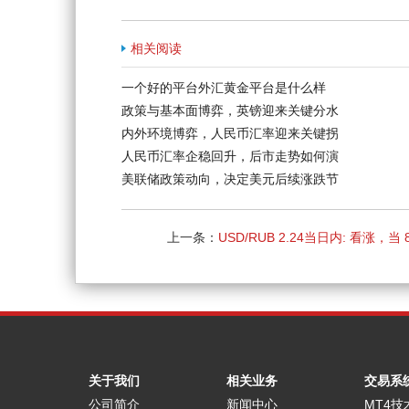
相关阅读
一个好的平台外汇黄金平台是什么样
政策与基本面博弈，英镑迎来关键分水
内外环境博弈，人民币汇率迎来关键拐
人民币汇率企稳回升，后市走势如何演
美联储政策动向，决定美元后续涨跌节
上一条：
USD/RUB 2.24当日内: 看涨，当 8
为支撑位，目标定在82.852
关于我们
相关业务
交易系
公司简介
新闻中心
MT4技