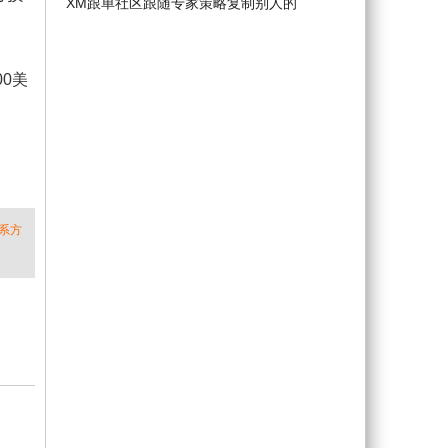
XM跟单社区跟随专家策略复制别人的
00美
系方