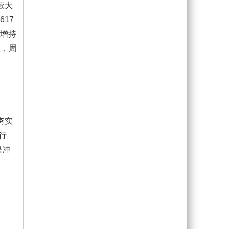
续大
17
落增持
理，周
夯实
行
是冲