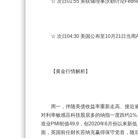
☆ 次日01:55 美联储理事沃勒讨论FedN
☆ 次日04:30 美国公布至10月21日当周
【黄金行情解析】
周一，伴随美债收益率重新走高、接近逾
对利率敏感且科技股居多的纳指一度跌约1%。
造业PMI初值49.9，创2020年6月份以来
面，英国前任财长苏纳克赢得保守党首，随后将接