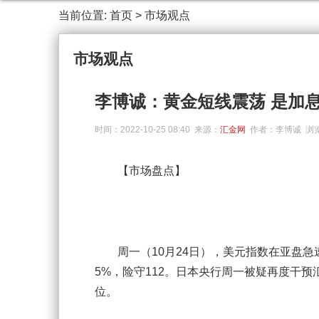
当前位置:
首页
>
市场观点
市场观点
李博诚：黄金短线震荡 是加
时间：2022-10-25 08:40 来源：
汇金网
作者：李博诚 浏览
【市场盘点】
周一（10月24日），美元指数在亚盘急速跌破
5%，险守112。日本央行周一被疑再度干预
位。