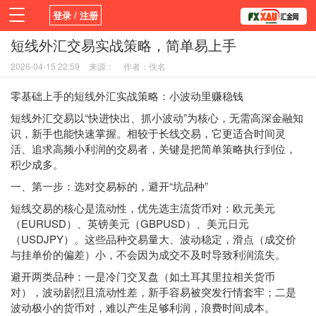
登录 / 注册
短线外汇交易实战策略，简单易上手
首页
新闻
观点
货币
学院
2026-04-15 22:59
来源：
作者：佚名
平台
指标EA
书籍
视频
零基础上手的短线外汇实战策略：小波动里赚稳钱
短线外汇交易以“快进快出、抓小波动”为核心，无需高深金融知
识，新手也能快速掌握。相较于长线交易，它更适合时间灵
活、追求高频小利润的交易者，关键是把简单策略执行到位，
积少成多。
一、第一步：选对交易标的，避开“坑品种”
短线交易的核心是流动性，优先选主流货币对：欧元美元
（EURUSD）、英镑美元（GBPUSD）、美元日元
（USDJPY）。这些品种交易量大、波动稳定，滑点（成交价
与挂单价的偏差）小，不会因为成交不及时导致利润流失。
避开两类品种：一是冷门交叉盘（如土耳其里拉相关货币
对），波动剧烈且流动性差，新手容易被突发行情套牢；二是
波动极小的货币对，难以产生足够利润，浪费时间成本。