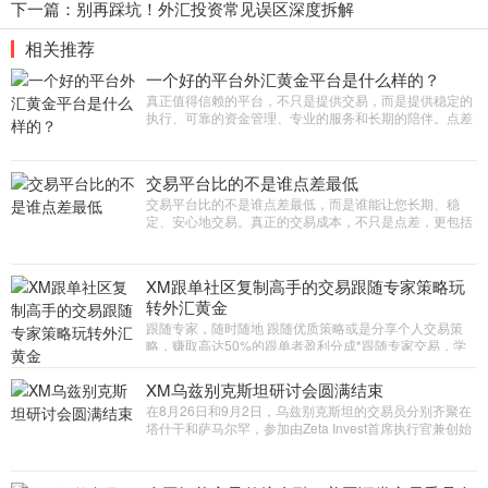
下一篇：
别再踩坑！外汇投资常见误区深度拆解
相关推荐
一个好的平台外汇黄金平台是什么样的？
真正值得信赖的平台，不只是提供交易，而是提供稳定的
执行、可靠的资金管理、专业的服务和长期的陪伴。点差
只是价格，价值才是决定您长期交易体验的关键。
交易平台比的不是谁点差最低
交易平台比的不是谁点差最低，而是谁能让您长期、稳
定、安心地交易。真正的交易成本，不只是点差，更包括
执行速度、滑点、稳定性和资金安全
XM跟单社区复制高手的交易跟随专家策略玩
转外汇黄金
跟随专家，随时随地 跟随优质策略或是分享个人交易策
略，赚取高达50%的跟单者盈利分成*跟随专家交易，学
习如何高效获利！您可以选择加入跟单社区，追踪并复制
专家交易头寸，或分享个人
XM乌兹别克斯坦研讨会圆满结束
在8月26日和9月2日，乌兹别克斯坦的交易员分别齐聚在
塔什干和萨马尔罕，参加由Zeta Invest首席执行官兼创始
人Jamshid Karimov主持题为黄金交易创造稳定收益的精
彩研讨会。研讨