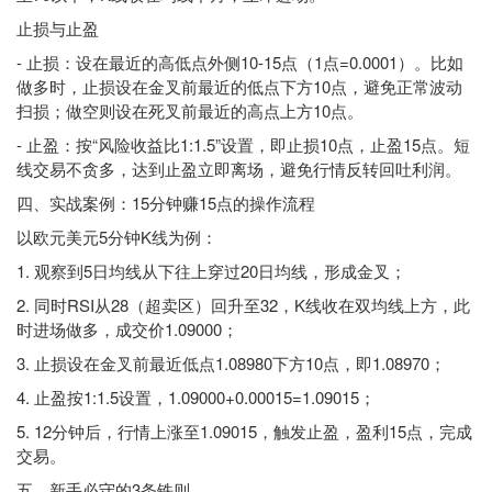
止损与止盈
- 止损：设在最近的高低点外侧10-15点（1点=0.0001）。比如
做多时，止损设在金叉前最近的低点下方10点，避免正常波动
扫损；做空则设在死叉前最近的高点上方10点。
- 止盈：按“风险收益比1:1.5”设置，即止损10点，止盈15点。短
线交易不贪多，达到止盈立即离场，避免行情反转回吐利润。
四、实战案例：15分钟赚15点的操作流程
以欧元美元5分钟K线为例：
1. 观察到5日均线从下往上穿过20日均线，形成金叉；
2. 同时RSI从28（超卖区）回升至32，K线收在双均线上方，此
时进场做多，成交价1.09000；
3. 止损设在金叉前最近低点1.08980下方10点，即1.08970；
4. 止盈按1:1.5设置，1.09000+0.00015=1.09015；
5. 12分钟后，行情上涨至1.09015，触发止盈，盈利15点，完成
交易。
五、新手必守的3条铁则