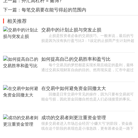
上一篇：
外汇高杠杆 = 赌博?
下一篇：
每笔交易要在能亏得起的范围内
相关推荐
交易中的计划止损与突发止损
止损是投资者必备的交易技巧。一般来说，最后的亏
损是因为没有执行盈亏比3：1设定的止损而产生计划外超
额止损，而这种损失大多就是来自所谓的突发性止
损。 那么，计划止损与
如何提高自己的交易胜率和盈亏比
每个交易员的梦想都是实现长期且稳定的盈利，最终
通过交易实现财富自由的目的。然而现实是，汇市中超过
70%的交易者在长期交易中都是亏损的，交易者想要实现
稳定盈利，必不可少
在交易中如何避免资金回撤太大
回撤是日常交易中常见的操作，因为只要有交易就可
能会亏损，因此资金回撤自然也是人们必须接受的事实。
回撤占据交易的很大一部分时间，即使是在扩大盈利期
间。 资金回撤不
成功的交易者则更注重资金管理
很多交易者进入市场总会经历“小赚大亏”的阶段，资金曲
线在这个阶段的表现也是小涨急跌，更有甚者会是一路下
跌，没有任何反弹迹象。经过总结发现，成功的交易者则
更注重