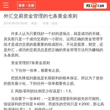
登录 / 注册
外汇交易资金管理的七条黄金准则
首页
新闻
观点
货币
学院
2018-08-03 09:42
来源：
作者：佚名
平台
指标EA
书籍
视频
许多人认为只要找好一个好的进场点，就是成功的关键。
其实那只是一个成功交易的一小部分。运用正确的资金管理手
段才是成功交易的最重要的组成部分。不论是股票，期货，还
是外汇，成功的交易员总是把正确的资金管理方法列为赚钱的
头条原则。
资金管理的7条黄金原则
1. 下任何一张单，都要有止损。
把损失降低到最低是长期获利的根本保证。所以为了使你
的损失最小化，下的任何一张单都要有止损。
2. 风险/获利的比例至少应该是1：1.5。
当你要下一张单时，一定要想清楚获利和损失的可能性。
假设获利的空间是￥4000，而损失的空间只是￥2000，那么风
险/获利比是1：2，则值得一试。.