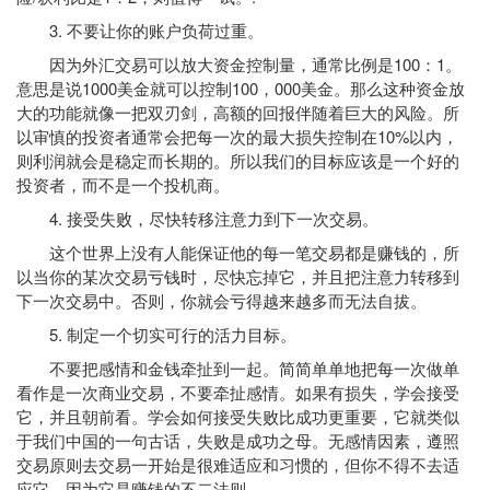
3. 不要让你的账户负荷过重。
因为外汇交易可以放大资金控制量，通常比例是100：1。
意思是说1000美金就可以控制100，000美金。那么这种资金放
大的功能就像一把双刃剑，高额的回报伴随着巨大的风险。所
以审慎的投资者通常会把每一次的最大损失控制在10%以内，
则利润就会是稳定而长期的。所以我们的目标应该是一个好的
投资者，而不是一个投机商。
4. 接受失败，尽快转移注意力到下一次交易。
这个世界上没有人能保证他的每一笔交易都是赚钱的，所
以当你的某次交易亏钱时，尽快忘掉它，并且把注意力转移到
下一次交易中。否则，你就会亏得越来越多而无法自拔。
5. 制定一个切实可行的活力目标。
不要把感情和金钱牵扯到一起。简简单单地把每一次做单
看作是一次商业交易，不要牵扯感情。如果有损失，学会接受
它，并且朝前看。学会如何接受失败比成功更重要，它就类似
于我们中国的一句古话，失败是成功之母。无感情因素，遵照
交易原则去交易一开始是很难适应和习惯的，但你不得不去适
应它，因为它是赚钱的不二法则。