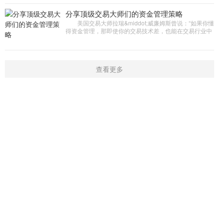
分享顶级交易大师们的资金管理策略
美国交易大师拉瑞&middot;威廉姆斯曾说：“如果你懂
得资金管理，那即使你的交易技术差，也能在交易行业中
生存;如果不懂资金管理，那技术再好，早晚也会被淘汰出
局。”
查看更多
首页
新闻
学院
指标
触屏版
|
电脑版
Copyright © 2016-2019 开户微信：16909974