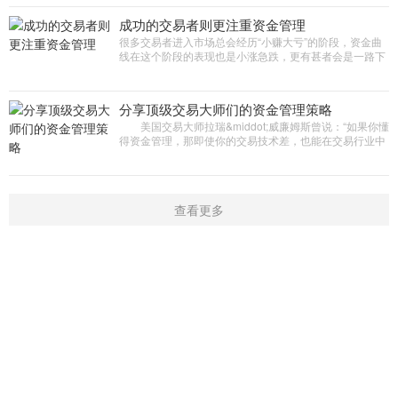
成功的交易者则更注重资金管理
很多交易者进入市场总会经历“小赚大亏”的阶段，资金曲
线在这个阶段的表现也是小涨急跌，更有甚者会是一路下
跌，没有任何反弹迹象。经过总结发现，成功的交易者则
更注重
分享顶级交易大师们的资金管理策略
美国交易大师拉瑞&middot;威廉姆斯曾说：“如果你懂
得资金管理，那即使你的交易技术差，也能在交易行业中
生存;如果不懂资金管理，那技术再好，早晚也会被淘汰出
局。”
查看更多
首页
新闻
学院
指标