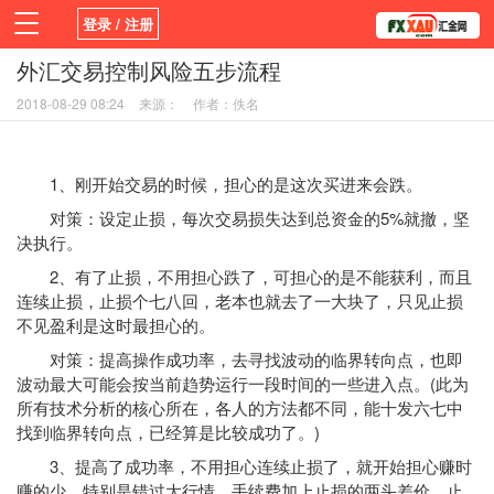
登录 / 注册
外汇交易控制风险五步流程
首页
新闻
观点
货币
学院
2018-08-29 08:24
来源：
作者：佚名
平台
指标EA
书籍
视频
1、刚开始交易的时候，担心的是这次买进来会跌。
对策：设定止损，每次交易损失达到总资金的5%就撤，坚
决执行。
2、有了止损，不用担心跌了，可担心的是不能获利，而且
连续止损，止损个七八回，老本也就去了一大块了，只见止损
不见盈利是这时最担心的。
对策：提高操作成功率，去寻找波动的临界转向点，也即
波动最大可能会按当前趋势运行一段时间的一些进入点。(此为
所有技术分析的核心所在，各人的方法都不同，能十发六七中
找到临界转向点，已经算是比较成功了。)
3、提高了成功率，不用担心连续止损了，就开始担心赚时
赚的少，特别是错过大行情。手续费加上止损的两头差价，止