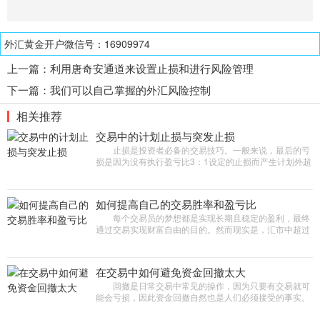
外汇黄金开户微信号：16909974
上一篇：
利用唐奇安通道来设置止损和进行风险管理
下一篇：
我们可以自己掌握的外汇风险控制
相关推荐
交易中的计划止损与突发止损
止损是投资者必备的交易技巧。一般来说，最后的亏
损是因为没有执行盈亏比3：1设定的止损而产生计划外超
额止损，而这种损失大多就是来自所谓的突发性止
损。 那么，计划止损与
如何提高自己的交易胜率和盈亏比
每个交易员的梦想都是实现长期且稳定的盈利，最终
通过交易实现财富自由的目的。然而现实是，汇市中超过
70%的交易者在长期交易中都是亏损的，交易者想要实现
稳定盈利，必不可少
在交易中如何避免资金回撤太大
回撤是日常交易中常见的操作，因为只要有交易就可
能会亏损，因此资金回撤自然也是人们必须接受的事实。
回撤占据交易的很大一部分时间，即使是在扩大盈利期
间。 资金回撤不