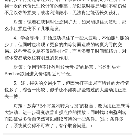
损一次的代价比理论计算的要高，所以赢时要是利润不够仍然
不足以弥补损失，或者利润微小，无法肯定能否长久获利。
对策：试着在获利时让盈利扩大，如果能抓住大波动，那
么小止损也伤不了几根毫发。
4、学会等待，开始成功抓住了一些大波动，不怕赚时赚的
少了，但同时也出现了更多的由等待而造成的转赢为亏的交
易。这些亏损交易不仅影响心情，而且浪费了时间和精力，对
整体交易成效也有明显的负作用。
对策：使用“绝不让盈利转为亏损”的格言，当盈利头寸
Position跌回进入价格附近时平仓。
5、好，损失的交易少了，但因为打平出局而错过的大行情
也多了，综合一比较，似乎还不如将那些错过的大波动用止损
去一博。
对策：放弃“绝不将盈利转为亏损”的格言，改为用止损来博
大波动。进一步研究改善止损点位的摆放，同时找出由盈利转
而跌破做多价而仍然可以继续等待的一些条件。(注：条件多
了，系统就变得不可靠了，有个取舍问题。)