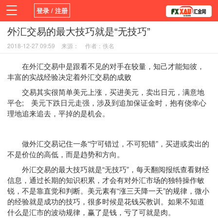
登录 / 注册
外汇交易的最大技巧就是“无技巧”
首页
新闻
观点
货币
学院
2018-12-27 09:59
来源：
作者：佚名
平台
指标EA
书籍
视频
在外汇交易中是跟看不见的对手在较量，知己才能知彼，
丰富的实战经验决定着外汇交易的成败
交易其实很简单美元上涨，买进美元，卖出日元，满意地
平仓; 美元下跌日元走强，涉及到追加保证金时，抱有侥幸心
理地追来追去，平掉的是机会。
做外汇交易记住一条“宁可错过，不可犯错”，买进或卖出的
不是价位的高低，而是趋势和方向。
外汇交易的最大技巧就是“无技巧”，每天翻阅报纸查看财经
信息，通过长期的知识积累，才会有对外汇市场的独特操作敏
锐，不是靠直觉和判断。美元素有“涨三天降一天”的规律，微小
的经验就是成功的技巧，很多时候是花钱买教训。如果不知道
什么是汇市的波动规律，赢了是钱，亏了可就是肉。