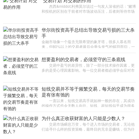
“交易计划”对交易的作用
杰西&middot;利弗莫尔说过一句发人深省的话：“赌博
和投机的区别在于前者对市场波动压注，后者则等待市场
不可避免的涨跌。”因此，交易者更应该做的是识别不同的
市
华尔街投资高手总结出导致交易亏损的三大杀
手
金融市场像一个蕴含无限希望的象牙塔，很多人慕名而
来，但80%以上的交易者最后会垂头丧气的铩羽而归，一
点一滴积攒下来的收益，很可能在一次交易中赔得精光。
一位曾在“对冲基
想要盈利的交易者，必须坚守的三条底线
交易中盈亏的差异性，除了一部分技术操作因素，更
多的是受心理因素影响。每一位交易者都必须学会应对市
场挑战和自身的交易心理，才能顺利从新手发展为高手。
本期周刊邀请到3
短线交易并不等于频繁交易，每天的交易节奏
是有张有弛的
一直以来，短线交易高手就如神一般的存在，其成功
的操作方式也令无数人向往。短线、超短线似乎成为很多
新手交易员入市后的首选。但有投资者认为，短线交易是
竞争最激烈、难度
为什么真正收获财富的人只能是少数人？
交易市场瞬息万变，每个进入市场的交易者，无论他
们追寻什么样的投资策略，最终目的无非是赚钱，但为什
么真正收获财富的人只能是少数人?一位职业交易高手道
出了这个惊人的原因