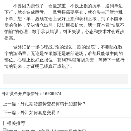
不要因为赚钱了，仓量加重，不设止损的抗单，遇到单边
下行，就会造成巨亏。一旦亏损需要平仓，就会失去理智地乱
下单。想下单，必须在仓上设好止损和获利区域，到了不能承
受的价格，坚决斩仓出局，以防巨损扩大。我一直本着“怕赢不
怕输”的心理，敢于承认错误，纠正失误，心态和技术才会逐步
提高。
做外汇是一场心理战,“涨的没边，跌的没底”，不要陷在数
字的漩涡里。无论是在顶部还是底部进场，谁都只能做中间的
部位。心理上设好止损位，获利3%就落袋为安，等待下一波行
情的到来，才证明已经真正成熟了。
外汇黄金开户微信号：16909974
上一篇：
外汇期货趋势交易何谓长短趋势？
下一篇：
外汇如何套息交易？
相关推荐